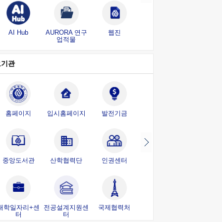
AI Hub
AURORA 연구
웹진
개인정보 제3자
업적물
제공 알림
요기관
홈페이지
입시홈페이지
발전기금
아주의료원
중앙도서관
산학협력단
인권센터
대학혁신단
대학일자리+센
전공설계지원센
국제협력처
대학사료실
터
터