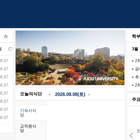
학부
식
3월
08.07
2
08.07
광
08.07
후
08.07
2
08.07
오늘의식단
2026.08.08(토)
주
08.07
08.07
기숙사식
당
08.07
교직원식
당