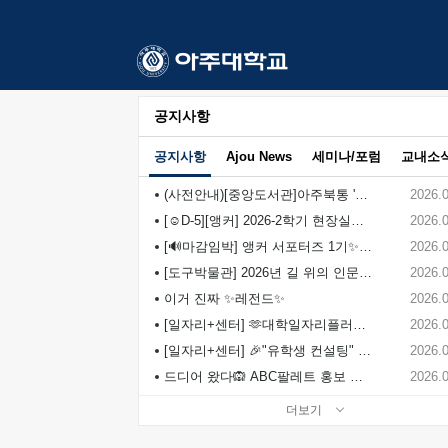
포
틀
릿
설
정
초
공지사항
기
화
공지사항
Ajou News
세미나/포럼
교내소
저
장
(사전안내)[중앙도서관]아주북통 '교수님과 함께하는 독서클럽' 모집 안내
2026.
[☺️D-5][앵커] 2026-2학기 현장실습 전체 운영일정 및 학생 지원신청 안내(★7.16.~8.12.)
2026.
[🔊마감임박] 앵커 서포터즈 1기✨ 모집 공고(~08.09까지)
2026.
[도구박물관] 2026년 길 위의 인문학 '도구로 이어가는 수원의 지속 가능한 삶' 교양강좌 수강생 모집 안내
2026.
이거 진짜 ✨레전드✨
2026.
[일자리+센터] 🫶대학일자리플러스센터 "서포터즈 JOB-A+ 18기" 추가모집 중!
2026.
[일자리+센터] 🎉"유학생 컨설팅" OPEN! 유학생 취업? 대학일자리플러스센터에서 상담 받아보세요!📢
2026.
드디어 왔다🙉 ABC팔레트 홍보 슬로건 공모전🎨
2026.
더보기