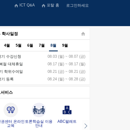
ICT Q&A
포탈 홈
로그인하세요
 학사일정
4월
5월
6월
7월
8월
9월
학기 수강신청
08.03 (월) ~ 08.07 (금)
복절 대체휴일
08.17 (월) ~ 08.17 (월)
기 학위수여일
08.21 (금) ~ 08.21 (금)
학기 등록
08.24 (월) ~ 08.28 (금)
요서비스
인권센터 온라인
토론학습실 이용
ABC팔레트
증명서발급
P
교육
안내